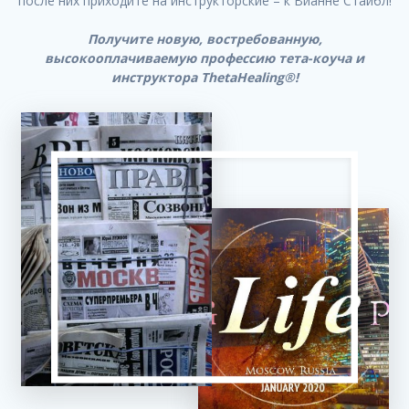
после них приходите на инструкторские – к Вианне Стайбл!
Получите новую, востребованную,
высокооплачиваемую профессию тета-коуча и
инструктора ThetaHealing®!